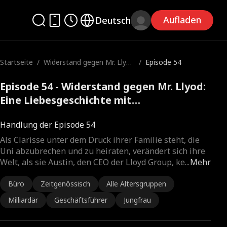
Aufladen
Deutsch
Startseite
/
Widerstand gegen Mr. Llyo
/
Episode 54
d: Eine Liebesgeschichte mi
t Altersunterschieden
Episode 54 - Widerstand gegen Mr. Llyod:
Eine Liebesgeschichte mit
Altersunterschieden Kompletter Film
Handlung der Episode 54
Als Clarisse unter dem Druck ihrer Familie steht, die
Uni abzubrechen und zu heiraten, verändert sich ihre
Welt, als sie Austin, den CEO der Lloyd Group, ke
...
Mehr
Büro
Zeitgenössisch
Alle Altersgruppen
Milliardär
Geschäftsführer
Jungfrau