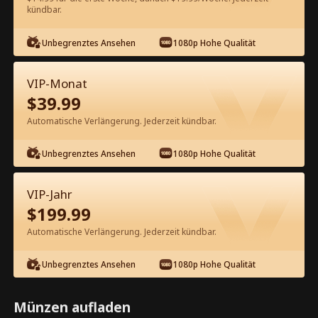
60
Jetzt entsperren
kündbar.
Unbegrenztes Ansehen
1080p Hohe Qualität
Kostenlos in der App ansehen
VIP-Monat
$
39.99
Automatische Verlängerung. Jederzeit kündbar.
Unbegrenztes Ansehen
1080p Hohe Qualität
Episode 55 - Das gebrochene Ich hat
VIP-Jahr
ihn wieder getroffen Kompletter
$
199.99
Film
Automatische Verlängerung. Jederzeit kündbar.
1-50
51-65
Alle Episoden
Unbegrenztes Ansehen
1080p Hohe Qualität
55
56
57
58
59
6
Münzen aufladen