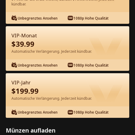
kündbar.
Kostenlos in der App ansehen
Unbegrenztes Ansehen
1080p Hohe Qualität
VIP-Monat
$
39.99
Automatische Verlängerung. Jederzeit kündbar.
Unbegrenztes Ansehen
1080p Hohe Qualität
Episode 55 - Die Erbin hat ihren
Mann auf die schwarze Liste gesetzt
VIP-Jahr
Kompletter Film
$
199.99
1-50
51-85
Alle Episoden
Automatische Verlängerung. Jederzeit kündbar.
55
56
57
58
59
6
Unbegrenztes Ansehen
1080p Hohe Qualität
Münzen aufladen