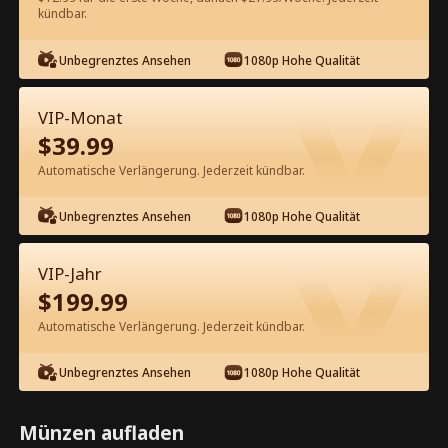
kündbar.
Kostenlos in der App ansehen
Unbegrenztes Ansehen
1080p Hohe Qualität
VIP-Monat
$
39.99
Automatische Verlängerung. Jederzeit kündbar.
Unbegrenztes Ansehen
1080p Hohe Qualität
Episode 55 - Mein törichter Ehemann
ist Milliardär Kompletter Film
VIP-Jahr
$
199.99
1-50
51-100
Alle Episoden
Automatische Verlängerung. Jederzeit kündbar.
55
56
57
58
59
6
Unbegrenztes Ansehen
1080p Hohe Qualität
Münzen aufladen