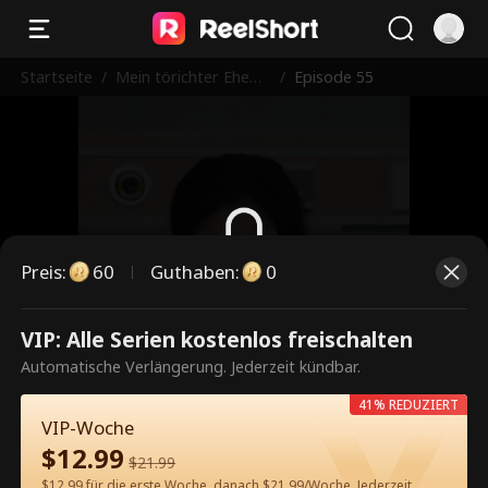
Startseite
/
Mein törichter Ehem
/
Episode 55
ann ist Milliardär
Preis
:
60
Guthaben
:
0
Dies ist eine kostenpflichtige
VIP: Alle Serien kostenlos freischalten
Episode. Bitte entsperren, um
Automatische Verlängerung. Jederzeit kündbar.
weiterzusehen.
41% REDUZIERT
VIP-Woche
$
12.99
$
21.99
60
Jetzt entsperren
$12.99 für die erste Woche, danach $21.99/Woche. Jederzeit