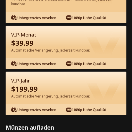
kündbar.
Kostenlos in der App ansehen
Unbegrenztes Ansehen
1080p Hohe Qualität
VIP-Monat
$
39.99
Automatische Verlängerung. Jederzeit kündbar.
Unbegrenztes Ansehen
1080p Hohe Qualität
Episode 55 - Verliebt in Dr. Baby
Daddy! Kompletter Film
VIP-Jahr
$
199.99
0-49
50-85
Alle Episoden
Automatische Verlängerung. Jederzeit kündbar.
55
56
57
58
59
6
Unbegrenztes Ansehen
1080p Hohe Qualität
Münzen aufladen