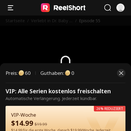
Startseite
/
Verliebt in Dr. Baby D
/
Episode 55
addy!
Preis
:
60
Guthaben
:
0
Dies ist eine kostenpflichtige
VIP: Alle Serien kostenlos freischalten
Episode. Bitte entsperren, um
Automatische Verlängerung. Jederzeit kündbar.
weiterzusehen.
26% REDUZIERT
VIP-Woche
$
14.99
$
19.99
60
Jetzt entsperren
$14.99 für die erste Woche, danach $19.99/Woche. Jederzeit