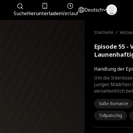
Deutsch
Suche
Herunterladen
Verlauf
Startseite
/
Verzau
nhaftig
Episode 55 - 
Launenhaftig
Handlung der Epi
Um die Interesse
junges Mädchen i
versehentlich bet
Süße Romanze
Tollpatschig