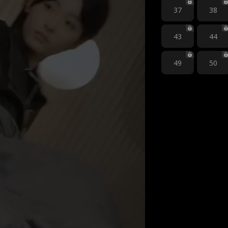
37
38
43
44
49
50