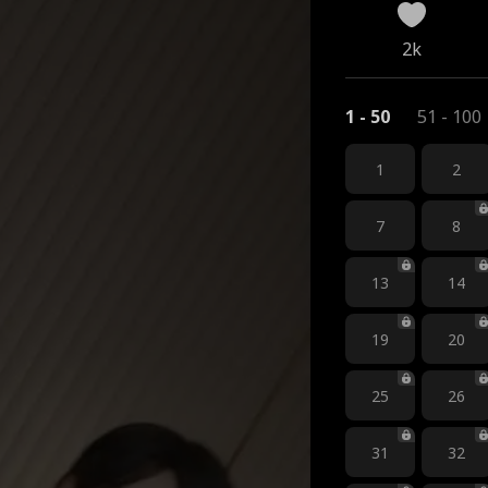
2k
1 - 50
51 - 100
1
2
7
8
13
14
19
20
25
26
31
32