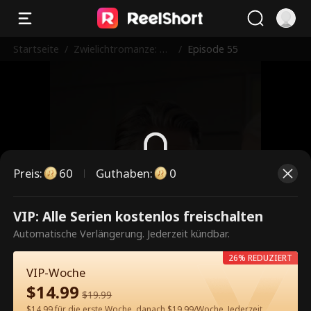
Startseite
/
Zwielichtromanze: Bli
/
Episode 55
tzhochzeit mit dem e
rfahrenen Tycoon
Preis
:
60
Guthaben
:
0
Dies ist eine kostenpflichtige
VIP: Alle Serien kostenlos freischalten
Episode. Bitte entsperren, um
Automatische Verlängerung. Jederzeit kündbar.
weiterzusehen.
26% REDUZIERT
VIP-Woche
$
14.99
$
19.99
60
Jetzt entsperren
$14.99 für die erste Woche, danach $19.99/Woche. Jederzeit