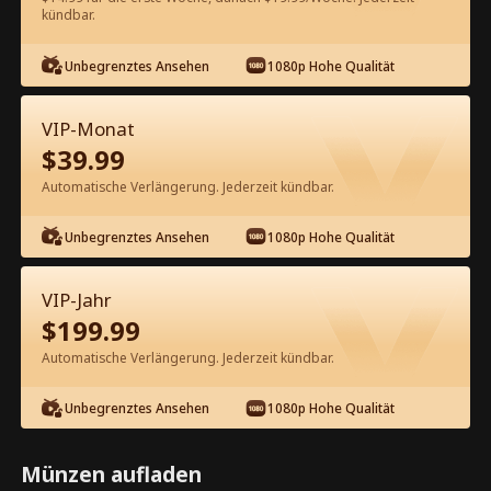
kündbar.
Kostenlos in der App ansehen
Unbegrenztes Ansehen
1080p Hohe Qualität
VIP-Monat
$
39.99
Automatische Verlängerung. Jederzeit kündbar.
Unbegrenztes Ansehen
1080p Hohe Qualität
Episode 55 - Zwielichtromanze:
Blitzhochzeit mit dem erfahrenen
VIP-Jahr
Tycoon Kompletter Film
$
199.99
0-49
50-79
Alle Episoden
Automatische Verlängerung. Jederzeit kündbar.
55
56
57
58
59
6
Unbegrenztes Ansehen
1080p Hohe Qualität
Münzen aufladen