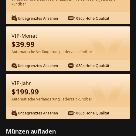
60
Jetzt entsperren
kündbar.
Unbegrenztes Ansehen
1080p Hohe Qualität
Kostenlos in der App ansehen
VIP-Monat
$
39.99
Automatische Verlängerung. Jederzeit kündbar.
Unbegrenztes Ansehen
1080p Hohe Qualität
Episode 56 - Meine beste Freundin
VIP-Jahr
will meinen One-Night Stand CEO
$
199.99
Kompletter Film
Automatische Verlängerung. Jederzeit kündbar.
1-50
51-78
Alle Episoden
Unbegrenztes Ansehen
1080p Hohe Qualität
56
57
58
59
60
6
Münzen aufladen