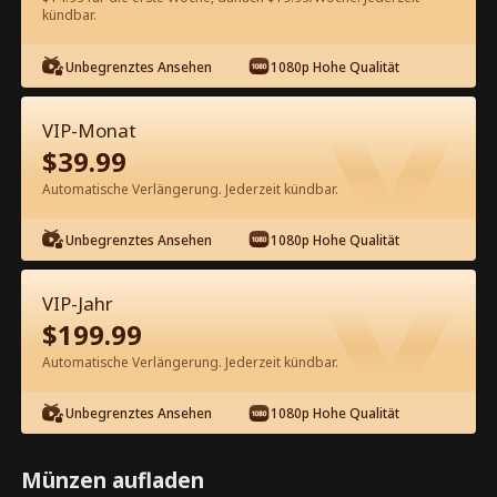
kündbar.
Kostenlos in der App ansehen
Unbegrenztes Ansehen
1080p Hohe Qualität
VIP-Monat
$
39.99
Automatische Verlängerung. Jederzeit kündbar.
Unbegrenztes Ansehen
1080p Hohe Qualität
Episode 57 - Die verlorene Prima
Ballerina Kompletter Film
VIP-Jahr
$
199.99
0-49
50-91
Alle Episoden
Automatische Verlängerung. Jederzeit kündbar.
57
58
59
60
61
6
Unbegrenztes Ansehen
1080p Hohe Qualität
Münzen aufladen