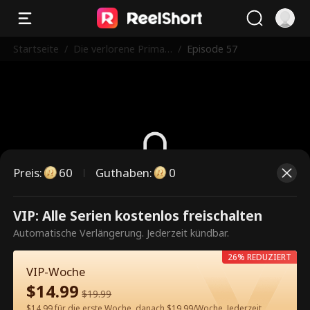
Startseite
/
Die verlorene Prima
/
Episode 57
Ballerina
Preis
:
60
Guthaben
:
0
Dies ist eine kostenpflichtige
VIP: Alle Serien kostenlos freischalten
Episode. Bitte entsperren, um
Automatische Verlängerung. Jederzeit kündbar.
weiterzusehen.
26% REDUZIERT
VIP-Woche
$
14.99
$
19.99
60
Jetzt entsperren
$14.99 für die erste Woche, danach $19.99/Woche. Jederzeit