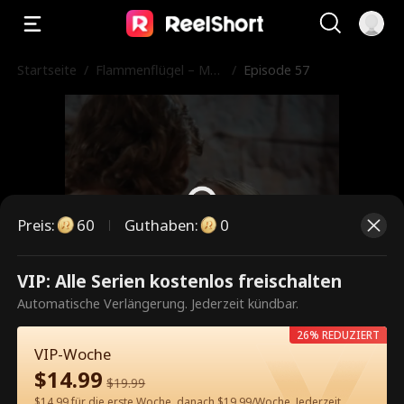
Startseite
/
Flammenflügel – Mei
/
Episode 57
n Ex ist der Drachent
öter
Preis
:
60
Guthaben
:
0
VIP: Alle Serien kostenlos freischalten
Dies ist eine kostenpflichtige
Automatische Verlängerung. Jederzeit kündbar.
Episode. Bitte entsperren, um
26% REDUZIERT
weiterzusehen.
VIP-Woche
$
14.99
$
19.99
$14.99 für die erste Woche, danach $19.99/Woche. Jederzeit