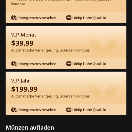
60
Jetzt entsperren
kündbar.
Unbegrenztes Ansehen
1080p Hohe Qualität
Kostenlos in der App ansehen
VIP-Monat
$
39.99
Automatische Verlängerung. Jederzeit kündbar.
Unbegrenztes Ansehen
1080p Hohe Qualität
Episode 57 - Flammenflügel – Mein Ex
VIP-Jahr
ist der Drachentöter Kompletter
$
199.99
Film
Automatische Verlängerung. Jederzeit kündbar.
0-49
50-82
Alle Episoden
Unbegrenztes Ansehen
1080p Hohe Qualität
57
58
59
60
61
6
Münzen aufladen