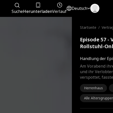
Deutsch
Suche
Herunterladen
Verlauf
Startseite
/
Vertra
tuhl-O
n
Episode 57 -
Rollstuhl-On
Kompletter 
Handlung der Epi
Am Vorabend ihre
und ihr Verlobter
verspottet, fasst
Herrenhaus
Alle Altersgruppe