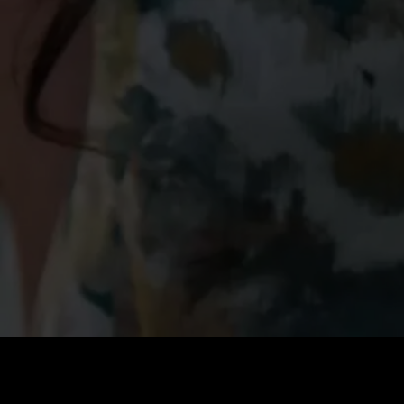
Preis
:
60
Guthaben
:
0