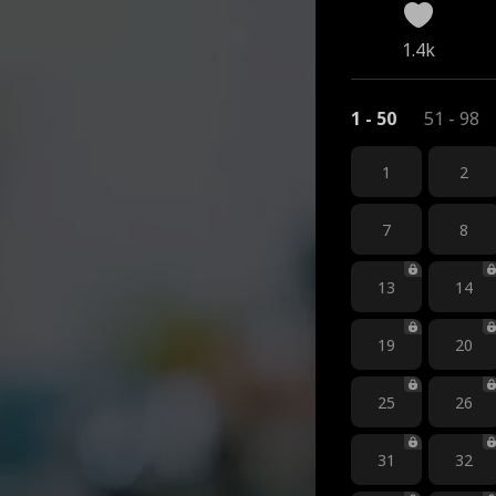
1.4k
1 - 50
51 - 98
1
2
7
8
13
14
19
20
25
26
31
32