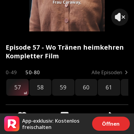
Frau Caraway,
Episode 57 - Wo Tränen heimkehren
Kompletter Film
0-49
50-80
Alle Episoden
57
58
59
60
61
6
App-exklusiv: Kostenlos
Öffnen
freischalten
2.7k
56.3k
Teilen