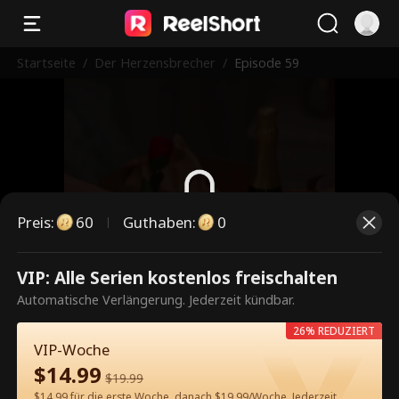
Startseite
/
Der Herzensbrecher
/
Episode 59
Preis
:
60
Guthaben
:
0
Dies ist eine kostenpflichtige
VIP: Alle Serien kostenlos freischalten
Episode. Bitte entsperren, um
Automatische Verlängerung. Jederzeit kündbar.
weiterzusehen.
26% REDUZIERT
VIP-Woche
$
14.99
$
19.99
60
Jetzt entsperren
$14.99 für die erste Woche, danach $19.99/Woche. Jederzeit