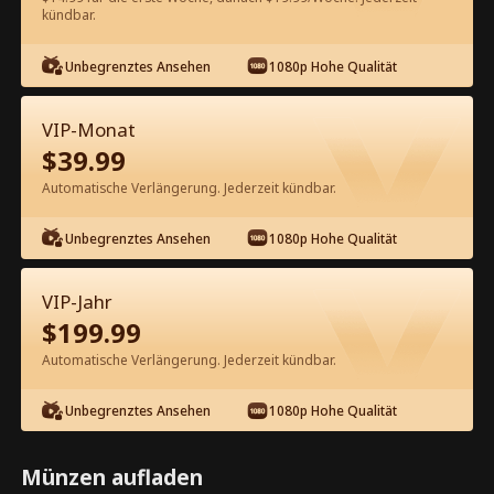
kündbar.
Kostenlos in der App ansehen
Unbegrenztes Ansehen
1080p Hohe Qualität
VIP-Monat
$
39.99
Automatische Verlängerung. Jederzeit kündbar.
Unbegrenztes Ansehen
1080p Hohe Qualität
Episode 59 - Der Herzensbrecher
Kompletter Film
VIP-Jahr
$
199.99
1-50
51-67
Alle Episoden
Automatische Verlängerung. Jederzeit kündbar.
59
60
61
62
63
6
Unbegrenztes Ansehen
1080p Hohe Qualität
Münzen aufladen