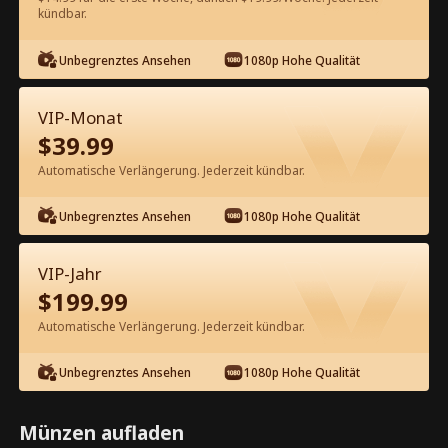
60
Jetzt entsperren
kündbar.
Unbegrenztes Ansehen
1080p Hohe Qualität
Kostenlos in der App ansehen
VIP-Monat
$
39.99
Automatische Verlängerung. Jederzeit kündbar.
Unbegrenztes Ansehen
1080p Hohe Qualität
Episode 59 - Verliebt in meinem
VIP-Jahr
Professor Kompletter Film
$
199.99
Automatische Verlängerung. Jederzeit kündbar.
1-50
51-69
Alle Episoden
Unbegrenztes Ansehen
1080p Hohe Qualität
59
60
61
62
63
6
Münzen aufladen