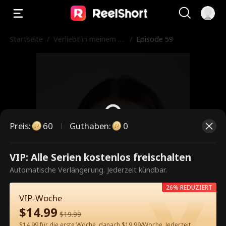
Startseite
/
Verliebt in meinem Pr
/
Episode 59
ofessor
Preis
:
60
Guthaben
:
0
VIP: Alle Serien kostenlos freischalten
Dies ist eine kostenpflichtige
Automatische Verlängerung. Jederzeit kündbar.
Episode. Bitte entsperren, um
26% REDUZIERT
weiterzusehen.
VIP-Woche
$
14.99
$
19.99
$14.99 für die erste Woche, danach $19.99/Woche. Jederzeit