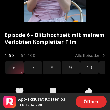
Episode 6 - Blitzhochzeit mit meinem
Verlobten Kompletter Film
1-50
51-100
Alle Episoden
6
7
8
9
10
1
App-exklusiv: Kostenlos
140
722
Teilen
Öffnen
freischalten