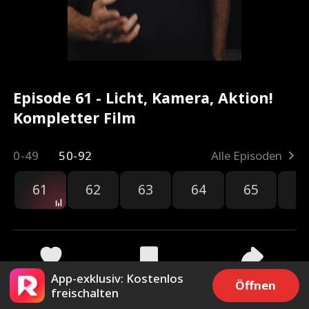
Episode 61 - Licht, Kamera, Aktion!
Kompletter Film
0-49
50-92
Alle Episoden
61
62
63
64
65
6
App-exklusiv: Kostenlos
2.8k
78.6k
Teilen
Öffnen
freischalten