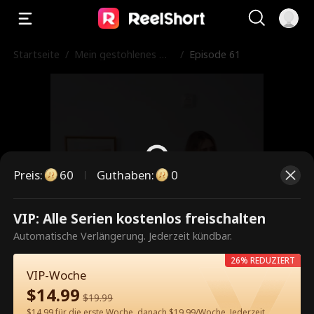
Startseite
/
Mein gestohlenes Mill
/
Episode 61
iardärsleben
Preis
:
60
Guthaben
:
0
VIP: Alle Serien kostenlos freischalten
Dies ist eine kostenpflichtige
Automatische Verlängerung. Jederzeit kündbar.
Episode. Bitte entsperren, um
26% REDUZIERT
weiterzusehen.
VIP-Woche
$
14.99
$
19.99
$14.99 für die erste Woche, danach $19.99/Woche. Jederzeit