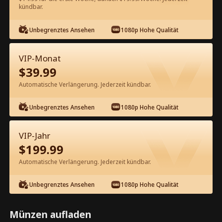
60
Jetzt entsperren
kündbar.
Unbegrenztes Ansehen
1080p Hohe Qualität
Kostenlos in der App ansehen
VIP-Monat
$
39.99
Automatische Verlängerung. Jederzeit kündbar.
Unbegrenztes Ansehen
1080p Hohe Qualität
Episode 61 - Mein gestohlenes
VIP-Jahr
Milliardärsleben Kompletter Film
$
199.99
Automatische Verlängerung. Jederzeit kündbar.
0-49
50-75
Alle Episoden
Unbegrenztes Ansehen
1080p Hohe Qualität
61
62
63
64
65
6
Münzen aufladen