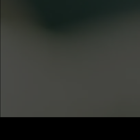
Preis
:
60
Guthaben
:
0