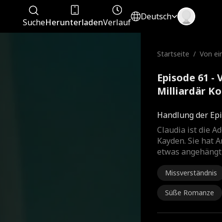
Deutsch
Suche
Herunterladen
Verlauf
Startseite
/
Von ei
illiardä
Episode 61 - 
Milliardär K
Handlung der Epi
Claudia ist die A
Kayden. Sie hat A
etwas angehängt,
Missverständnis
Süße Romanze