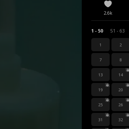
2.6k
1 - 50
51 - 63
1
2
7
8
13
14
19
20
25
26
31
32