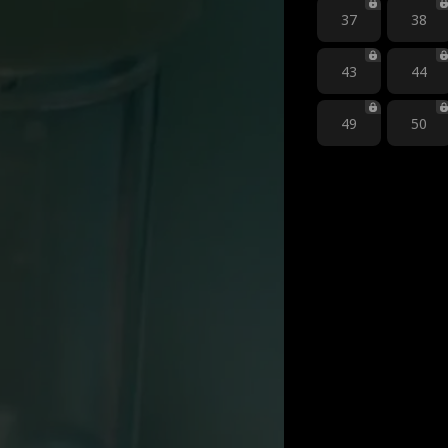
37
38
43
44
49
50