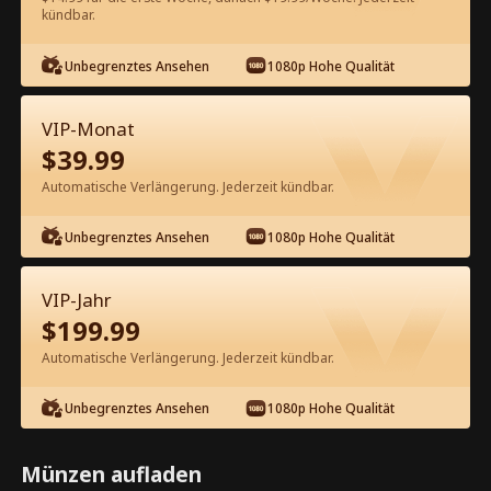
kündbar.
Kostenlos in der App ansehen
Unbegrenztes Ansehen
1080p Hohe Qualität
VIP-Monat
$
39.99
Automatische Verlängerung. Jederzeit kündbar.
Unbegrenztes Ansehen
1080p Hohe Qualität
Episode 62 - Die Erbin hat ihren
Mann auf die schwarze Liste gesetzt
VIP-Jahr
Kompletter Film
$
199.99
1-50
51-85
Alle Episoden
Automatische Verlängerung. Jederzeit kündbar.
62
63
64
65
66
6
Unbegrenztes Ansehen
1080p Hohe Qualität
Münzen aufladen