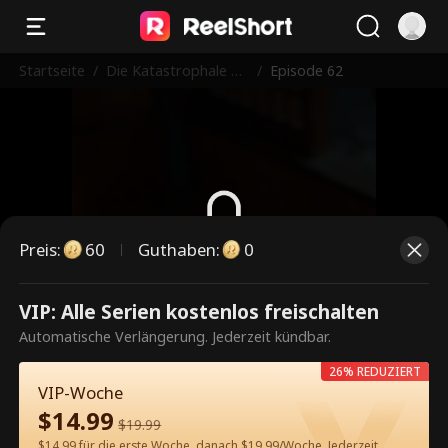
Startseite
/
Die Katastrophale Ko
/
Episode 62
nkubine
Preis
:
60
Guthaben
:
0
Dies ist eine kostenpflichtige
VIP: Alle Serien kostenlos freischalten
Episode. Bitte entsperren, um
Automatische Verlängerung. Jederzeit kündbar.
weiterzusehen.
26% REDUZIERT
VIP-Woche
$
14.99
$
19.99
60
Jetzt entsperren
$14.99 für die erste Woche, danach $19.99/Woche. Jederzeit