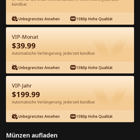
kündbar.
Kostenlos in der App ansehen
Unbegrenztes Ansehen
1080p Hohe Qualität
VIP-Monat
$
39.99
Automatische Verlängerung. Jederzeit kündbar.
Unbegrenztes Ansehen
1080p Hohe Qualität
Episode 62 - Die Katastrophale
Konkubine Kompletter Film
VIP-Jahr
$
199.99
1-50
51-100
Alle Episoden
Automatische Verlängerung. Jederzeit kündbar.
62
63
64
65
66
6
Unbegrenztes Ansehen
1080p Hohe Qualität
Münzen aufladen