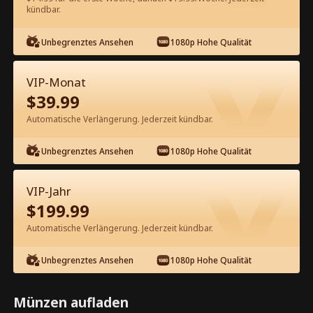
kündbar.
Kostenlos in der App ansehen
Unbegrenztes Ansehen
1080p Hohe Qualität
VIP-Monat
$
39.99
Automatische Verlängerung. Jederzeit kündbar.
Unbegrenztes Ansehen
1080p Hohe Qualität
Episode 62 - Mama, lass uns den
Hochstapler rausschmeißen
VIP-Jahr
Kompletter Film
$
199.99
1-50
51-75
Alle Episoden
Automatische Verlängerung. Jederzeit kündbar.
62
63
64
65
66
6
Unbegrenztes Ansehen
1080p Hohe Qualität
Münzen aufladen