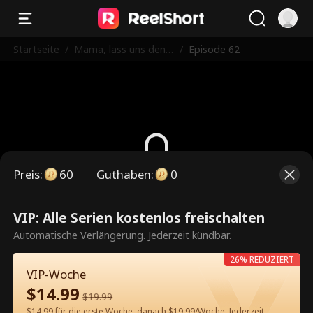
Startseite
/
Mama, lass uns den
/
Episode 62
Hochstapler raussch
meißen
Preis
:
60
Guthaben
:
0
Dies ist eine kostenpflichtige
VIP: Alle Serien kostenlos freischalten
Episode. Bitte entsperren, um
Automatische Verlängerung. Jederzeit kündbar.
weiterzusehen.
26% REDUZIERT
VIP-Woche
$
14.99
$
19.99
60
Jetzt entsperren
$14.99 für die erste Woche, danach $19.99/Woche. Jederzeit