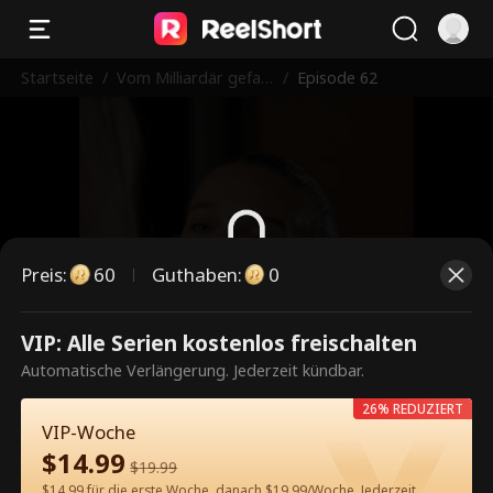
Startseite
/
Vom Milliardär gefan
/
Episode 62
genes Baby
Preis
:
60
Guthaben
:
0
Dies ist eine kostenpflichtige
VIP: Alle Serien kostenlos freischalten
Episode. Bitte entsperren, um
Automatische Verlängerung. Jederzeit kündbar.
weiterzusehen.
26% REDUZIERT
VIP-Woche
$
14.99
$
19.99
60
Jetzt entsperren
$14.99 für die erste Woche, danach $19.99/Woche. Jederzeit