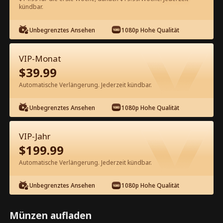
kündbar.
Kostenlos in der App ansehen
Unbegrenztes Ansehen
1080p Hohe Qualität
VIP-Monat
$
39.99
Automatische Verlängerung. Jederzeit kündbar.
Unbegrenztes Ansehen
1080p Hohe Qualität
Episode 62 - Vom Milliardär
gefangenes Baby Kompletter Film
VIP-Jahr
$
199.99
0-49
50-78
Alle Episoden
Automatische Verlängerung. Jederzeit kündbar.
62
63
64
65
66
6
Unbegrenztes Ansehen
1080p Hohe Qualität
Münzen aufladen