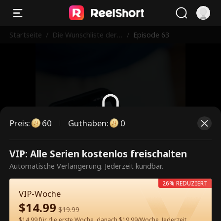
Startseite
/
Die Wunschliste der J
/
Episode 63
ungfrau
Preis
:
60
Guthaben
:
0
Dies ist eine kostenpflichtige
VIP: Alle Serien kostenlos freischalten
Episode. Bitte entsperren, um
Automatische Verlängerung. Jederzeit kündbar.
weiterzusehen.
26% REDUZIERT
VIP-Woche
$
14.99
$
19.99
60
Jetzt entsperren
$14.99 für die erste Woche, danach $19.99/Woche. Jederzeit