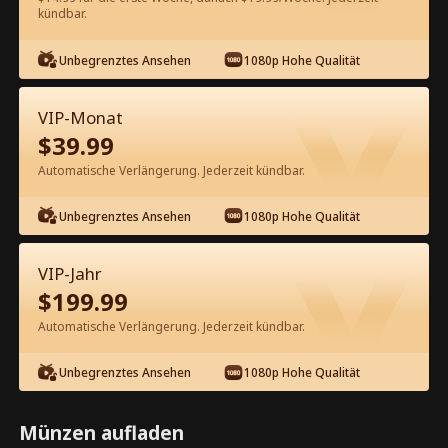
kündbar.
Kostenlos in der App ansehen
Unbegrenztes Ansehen
1080p Hohe Qualität
VIP-Monat
$
39.99
Automatische Verlängerung. Jederzeit kündbar.
Unbegrenztes Ansehen
1080p Hohe Qualität
Episode 63 - Die Wunschliste der
Jungfrau Kompletter Film
VIP-Jahr
$
199.99
1-50
51-82
Alle Episoden
Automatische Verlängerung. Jederzeit kündbar.
63
64
65
66
67
6
Unbegrenztes Ansehen
1080p Hohe Qualität
Münzen aufladen