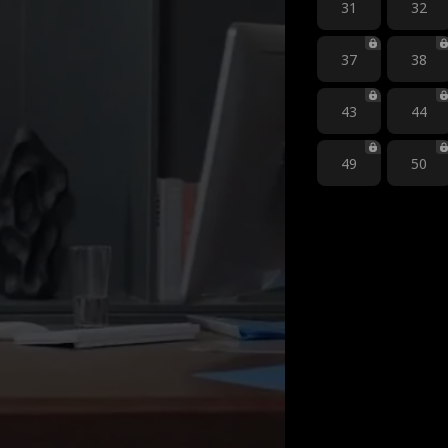
31
32
37
38
43
44
49
50