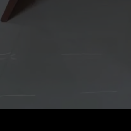
Preis
:
60
Guthaben
:
0