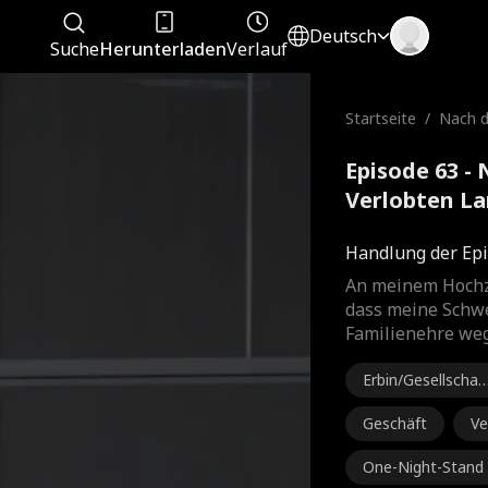
Deutsch
Suche
Herunterladen
Verlauf
Startseite
/
Nach d
erlobt
tt mit
Episode 63 -
Verlobten La
CEO Komplet
Handlung der Epi
An meinem Hochze
dass meine Schwe
Familienehre weg
Erbin/Gesellschaf
sdame
Geschäft
Ve
le
One-Night-Stand