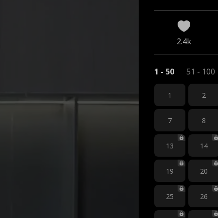
2.4k
1 - 50
51 - 100
1
2
7
8
13
14
19
20
25
26