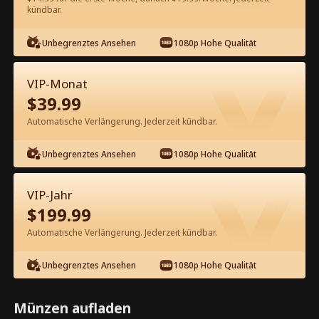
60
Jetzt entsperren
kündbar.
Unbegrenztes Ansehen
1080p Hohe Qualität
Kostenlos in der App ansehen
VIP-Monat
$
39.99
Automatische Verlängerung. Jederzeit kündbar.
Unbegrenztes Ansehen
1080p Hohe Qualität
Episode 63 - Schwanger mit 40: Die
VIP-Jahr
unerwartete Liebe des CEOs
$
199.99
Kompletter Film
Automatische Verlängerung. Jederzeit kündbar.
1-50
51-79
Alle Episoden
Unbegrenztes Ansehen
1080p Hohe Qualität
63
64
65
66
67
6
Münzen aufladen