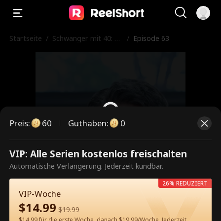
Startseite
/
Schwanger mit 40: Di
/
Episode 63
e unerwartete Liebe
des CEOs
Preis
:
60
Guthaben
:
0
VIP: Alle Serien kostenlos freischalten
Dies ist eine kostenpflichtige
Automatische Verlängerung. Jederzeit kündbar.
Episode. Bitte entsperren, um
26% REDUZIERT
weiterzusehen.
VIP-Woche
$
14.99
$
19.99
$14.99 für die erste Woche, danach $19.99/Woche. Jederzeit