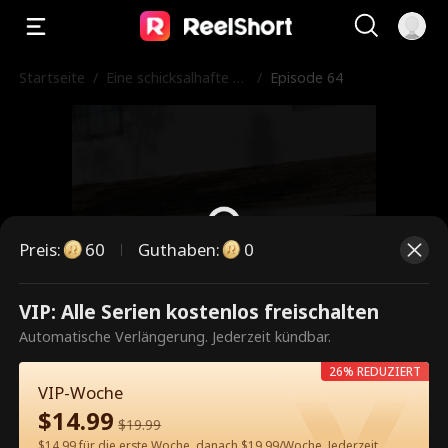
Startseite
/
Eine schicksalhafte B
/
Episode 64
egegnung
Preis
:
60
Guthaben
:
0
VIP: Alle Serien kostenlos freischalten
Dies ist eine kostenpflichtige
Automatische Verlängerung. Jederzeit kündbar.
Episode. Bitte entsperren, um
26% REDUZIERT
weiterzusehen.
VIP-Woche
$
14.99
$
19.99
$14.99 für die erste Woche, danach $19.99/Woche. Jederzeit