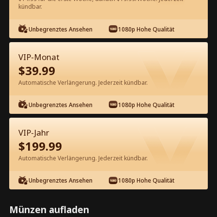
60
Jetzt entsperren
kündbar.
Unbegrenztes Ansehen
1080p Hohe Qualität
Kostenlos in der App ansehen
VIP-Monat
$
39.99
Automatische Verlängerung. Jederzeit kündbar.
Unbegrenztes Ansehen
1080p Hohe Qualität
Episode 64 - Eine schicksalhafte
VIP-Jahr
Begegnung Kompletter Film
$
199.99
Automatische Verlängerung. Jederzeit kündbar.
0-49
50-70
Alle Episoden
Unbegrenztes Ansehen
1080p Hohe Qualität
64
65
66
67
68
6
Münzen aufladen