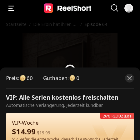
Startseite
/
Die Erbin hat ihren M
/
Episode 64
ann auf die schwarze
Liste gesetzt
Preis
:
60
Guthaben
:
0
VIP: Alle Serien kostenlos freischalten
Dies ist eine kostenpflichtige
Automatische Verlängerung. Jederzeit kündbar.
Episode. Bitte entsperren, um
26% REDUZIERT
weiterzusehen.
VIP-Woche
$
14.99
$
19.99
$14.99 für die erste Woche, danach $19.99/Woche. Jederzeit