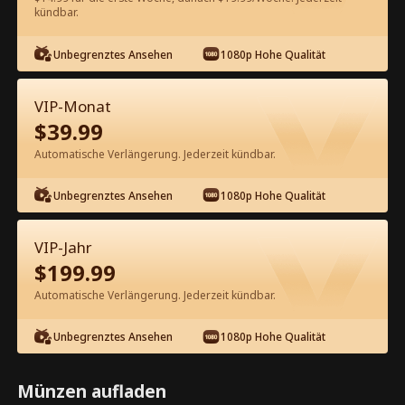
60
Jetzt entsperren
kündbar.
Unbegrenztes Ansehen
1080p Hohe Qualität
Kostenlos in der App ansehen
VIP-Monat
$
39.99
Automatische Verlängerung. Jederzeit kündbar.
Unbegrenztes Ansehen
1080p Hohe Qualität
Episode 64 - Die Erbin hat ihren
VIP-Jahr
Mann auf die schwarze Liste gesetzt
$
199.99
Kompletter Film
Automatische Verlängerung. Jederzeit kündbar.
1-50
51-85
Alle Episoden
Unbegrenztes Ansehen
1080p Hohe Qualität
64
65
66
67
68
6
Münzen aufladen