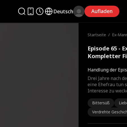
Aufladen
Deutsch
Startseite
/
Ex-Mann
Episode 65 - 
Kompletter F
Handlung der Epis
Drei Jahre nach de
eine Ehefrau tun so
Interesse zu wecke
Bittersüß
Lieb
Verdrehte Geschic