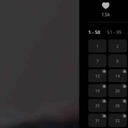
1.5k
1 - 50
51 - 99
1
2
7
8
13
14
19
20
25
26
31
32