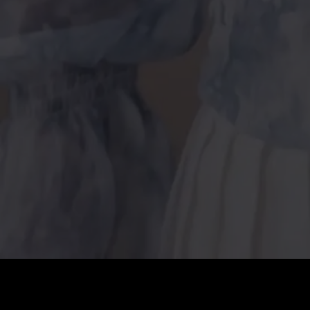
Preis
:
60
Guthaben
:
0