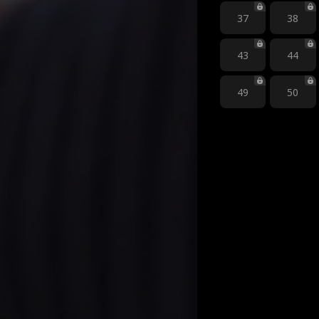
37
38
43
44
49
50