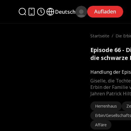
Aufladen
Deutsch
Startseite
/
Die Erb
uf die s
zt
Episode 66 - 
die schwarze 
Film
Handlung der Epis
Giselle, die Toch
Erbin der Familie 
Jahren Patrick Hil
Herrenhaus
Ze
Erbin/Gesellschaf
Affäre