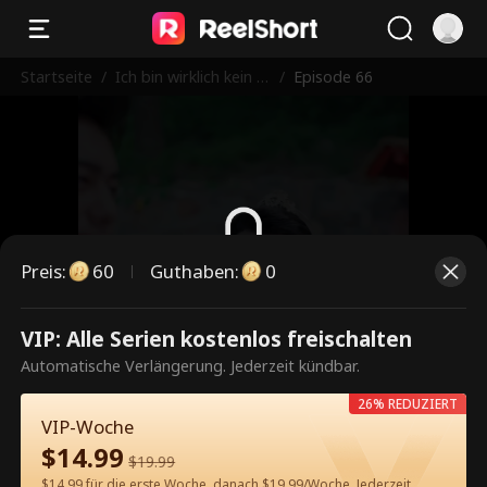
Startseite
/
Ich bin wirklich kein U
/
Episode 66
nsterblicher
Preis
:
60
Guthaben
:
0
Dies ist eine kostenpflichtige
VIP: Alle Serien kostenlos freischalten
Episode. Bitte entsperren, um
Automatische Verlängerung. Jederzeit kündbar.
weiterzusehen.
26% REDUZIERT
VIP-Woche
$
14.99
$
19.99
60
Jetzt entsperren
$14.99 für die erste Woche, danach $19.99/Woche. Jederzeit