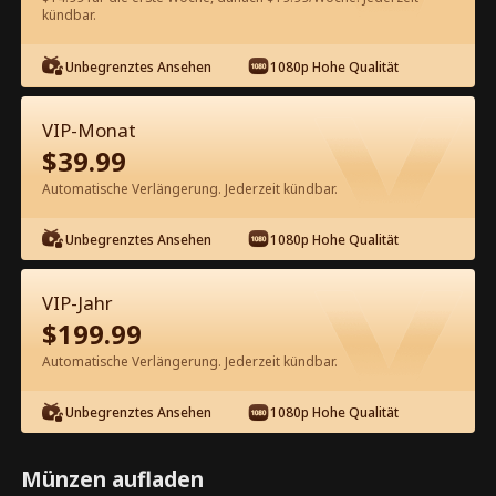
kündbar.
Kostenlos in der App ansehen
Unbegrenztes Ansehen
1080p Hohe Qualität
VIP-Monat
$
39.99
Automatische Verlängerung. Jederzeit kündbar.
Unbegrenztes Ansehen
1080p Hohe Qualität
Episode 66 - Ich bin wirklich kein
Unsterblicher Kompletter Film
VIP-Jahr
$
199.99
1-50
51-80
Alle Episoden
Automatische Verlängerung. Jederzeit kündbar.
66
67
68
69
70
7
Unbegrenztes Ansehen
1080p Hohe Qualität
Münzen aufladen