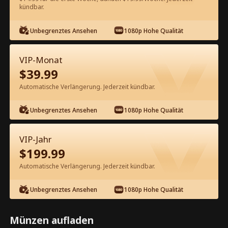
kündbar.
Kostenlos in der App ansehen
Unbegrenztes Ansehen
1080p Hohe Qualität
VIP-Monat
$
39.99
Automatische Verlängerung. Jederzeit kündbar.
Unbegrenztes Ansehen
1080p Hohe Qualität
Episode 66 - Madame, der General
hat seinen Fehler erkannt!
VIP-Jahr
Kompletter Film
$
199.99
1-50
51-99
Alle Episoden
Automatische Verlängerung. Jederzeit kündbar.
66
67
68
69
70
7
Unbegrenztes Ansehen
1080p Hohe Qualität
Münzen aufladen