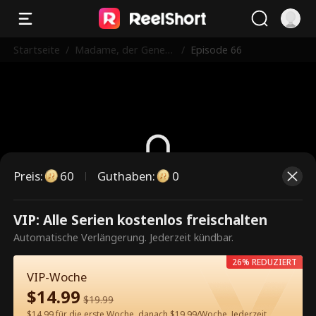
Startseite
/
Madame, der Genera
/
Episode 66
l hat seinen Fehler er
kannt!
Preis
:
60
Guthaben
:
0
Dies ist eine kostenpflichtige
VIP: Alle Serien kostenlos freischalten
Episode. Bitte entsperren, um
Automatische Verlängerung. Jederzeit kündbar.
weiterzusehen.
26% REDUZIERT
VIP-Woche
$
14.99
$
19.99
60
Jetzt entsperren
$14.99 für die erste Woche, danach $19.99/Woche. Jederzeit