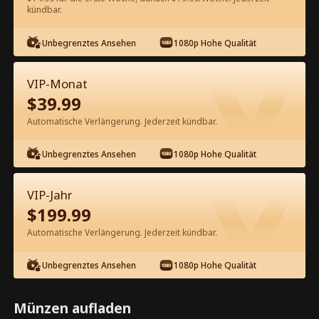
kündbar.
Kostenlos in der App ansehen
Unbegrenztes Ansehen
1080p Hohe Qualität
VIP-Monat
$
39.99
Automatische Verlängerung. Jederzeit kündbar.
Unbegrenztes Ansehen
1080p Hohe Qualität
Episode 66 - Mein gestohlenes
Milliardärsleben Kompletter Film
VIP-Jahr
$
199.99
0-49
50-75
Alle Episoden
Automatische Verlängerung. Jederzeit kündbar.
66
67
68
69
70
7
Unbegrenztes Ansehen
1080p Hohe Qualität
Münzen aufladen