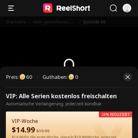
Startseite
/
Mein gestohlenes Mill
/
Episode 66
iardärsleben
Preis
:
60
Guthaben
:
0
Dies ist eine kostenpflichtige
VIP: Alle Serien kostenlos freischalten
Episode. Bitte entsperren, um
Automatische Verlängerung. Jederzeit kündbar.
weiterzusehen.
26% REDUZIERT
VIP-Woche
$
14.99
$
19.99
60
Jetzt entsperren
$14.99 für die erste Woche, danach $19.99/Woche. Jederzeit