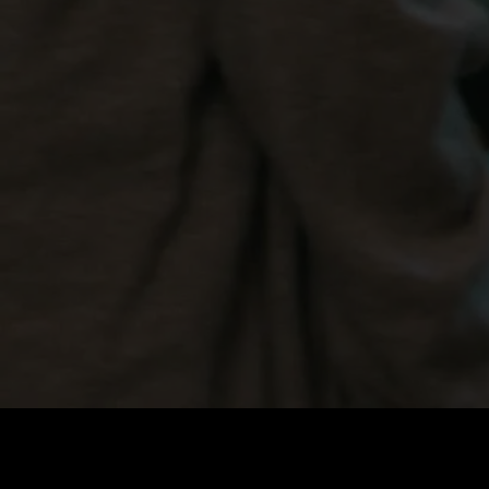
Preis
:
60
Guthaben
:
0