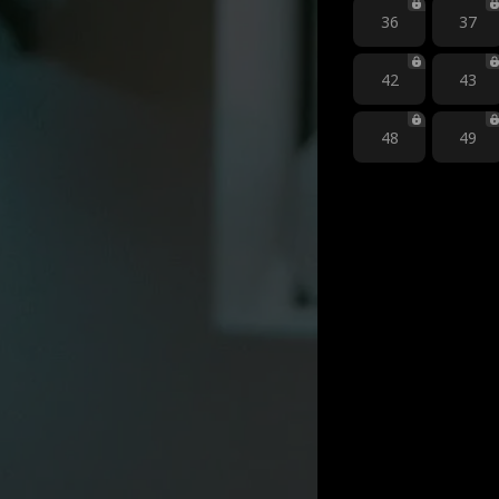
36
37
42
43
48
49