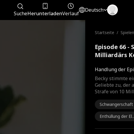
Deutsch
Suche
Herunterladen
Verlauf
Startseite
/
Spiele
s Milli
Episode 66 - 
Milliardärs 
Handlung der Epi
Becky stimmte ei
Geliebte zu, der 
Strafe von 10 Mil
Schwangerschaft
Enthüllung der Elt
ernidentität