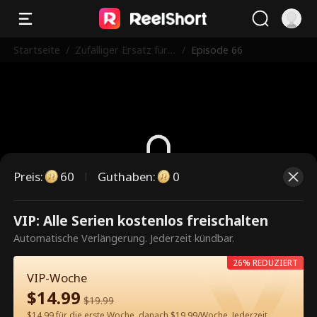
Startseite
/
Zufälliger Ersatz für
/
Episode 66
Alpha
Preis
:
60
Guthaben
:
0
Dies ist eine kostenpflichtige
VIP: Alle Serien kostenlos freischalten
Episode. Bitte entsperren, um
Automatische Verlängerung. Jederzeit kündbar.
weiterzusehen.
26% REDUZIERT
VIP-Woche
$
14.99
$
19.99
60
Jetzt entsperren
$14.99 für die erste Woche, danach $19.99/Woche. Jederzeit