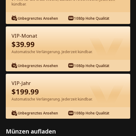
kündbar.
Kostenlos in der App ansehen
Unbegrenztes Ansehen
1080p Hohe Qualität
VIP-Monat
$
39.99
Automatische Verlängerung. Jederzeit kündbar.
Unbegrenztes Ansehen
1080p Hohe Qualität
Episode 66 - Zufälliger Ersatz für
Alpha Kompletter Film
VIP-Jahr
$
199.99
1-50
51-76
Alle Episoden
Automatische Verlängerung. Jederzeit kündbar.
66
67
68
69
70
7
Unbegrenztes Ansehen
1080p Hohe Qualität
Münzen aufladen