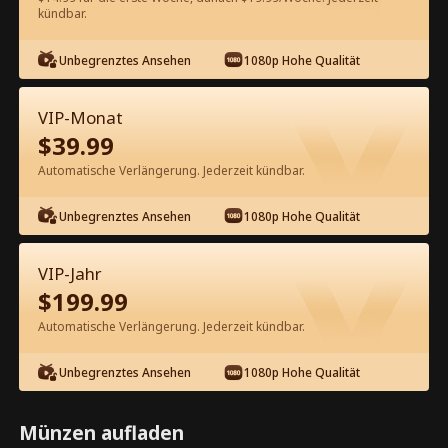
60
Jetzt entsperren
kündbar.
Unbegrenztes Ansehen
1080p Hohe Qualität
Kostenlos in der App ansehen
VIP-Monat
$
39.99
Automatische Verlängerung. Jederzeit kündbar.
Unbegrenztes Ansehen
1080p Hohe Qualität
Episode 67 - Die Kraft der Liebe: Ein
VIP-Jahr
besonderer Tycoon Kompletter Film
$
199.99
Automatische Verlängerung. Jederzeit kündbar.
1-50
51-85
Alle Episoden
Unbegrenztes Ansehen
1080p Hohe Qualität
67
68
69
70
71
7
Münzen aufladen