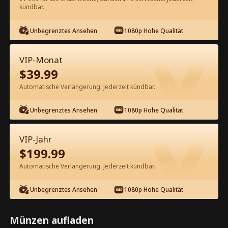
kündbar.
Kostenlos in der App ansehen
Unbegrenztes Ansehen
1080p Hohe Qualität
VIP-Monat
$
39.99
Automatische Verlängerung. Jederzeit kündbar.
Unbegrenztes Ansehen
1080p Hohe Qualität
Episode 68 - Verwickelt mit dem CEO
Kompletter Film
VIP-Jahr
$
199.99
1-50
51-92
Alle Episoden
Automatische Verlängerung. Jederzeit kündbar.
68
69
70
71
72
7
Unbegrenztes Ansehen
1080p Hohe Qualität
Münzen aufladen