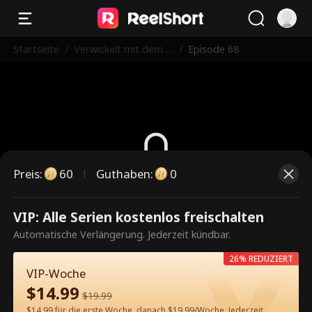
Startseite
/
Verwickelt mit dem C
/
Episode 68
EO
Preis
:
60
Guthaben
:
0
Dies ist eine kostenpflichtige
VIP: Alle Serien kostenlos freischalten
Episode. Bitte entsperren, um
Automatische Verlängerung. Jederzeit kündbar.
weiterzusehen.
26% REDUZIERT
VIP-Woche
$
14.99
$
19.99
60
Jetzt entsperren
$14.99 für die erste Woche, danach $19.99/Woche. Jederzeit