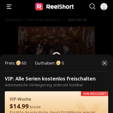
Startseite
/
Vom sexy Bauern bef
/
Episode 68
reit
Preis
:
60
Guthaben
:
0
VIP: Alle Serien kostenlos freischalten
Dies ist eine kostenpflichtige
Automatische Verlängerung. Jederzeit kündbar.
Episode. Bitte entsperren, um
26% REDUZIERT
weiterzusehen.
VIP-Woche
$
14.99
$
19.99
$14.99 für die erste Woche, danach $19.99/Woche. Jederzeit