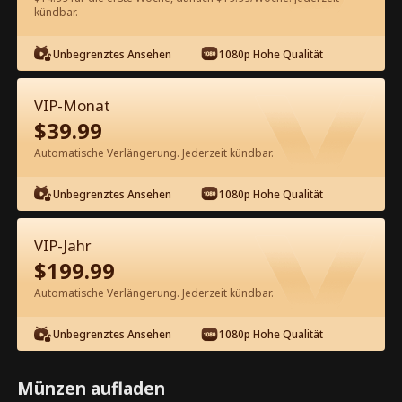
60
Jetzt entsperren
kündbar.
Unbegrenztes Ansehen
1080p Hohe Qualität
Kostenlos in der App ansehen
VIP-Monat
$
39.99
Automatische Verlängerung. Jederzeit kündbar.
Unbegrenztes Ansehen
1080p Hohe Qualität
Episode 68 - Vom sexy Bauern befreit
VIP-Jahr
Kompletter Film
$
199.99
Automatische Verlängerung. Jederzeit kündbar.
0-49
50-68
Alle Episoden
Unbegrenztes Ansehen
1080p Hohe Qualität
63
64
65
66
67
68
Münzen aufladen