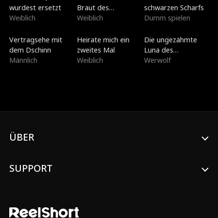
wurdest ersetzt
Braut des
schwarzen Scharfs
Weiblich
Kriegsherrn
Weiblich
Dumm spielen
Synchronisiert
Neu
Neu
Vertragsehe mit
Heirate mich ein
Die ungezähmte
dem Dschinn
zweites Mal
Luna des
Männlich
Weiblich
Lykanerkönigs
Werwolf
ÜBER
SUPPORT