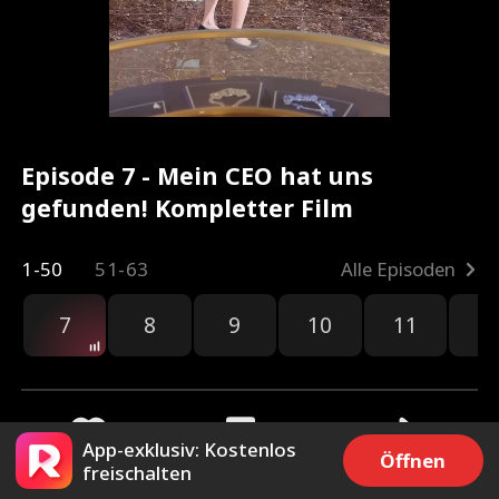
Episode 7 - Mein CEO hat uns
gefunden! Kompletter Film
1-50
51-63
Alle Episoden
7
8
9
10
11
1
App-exklusiv: Kostenlos
Öffnen
freischalten
150
886
Teilen