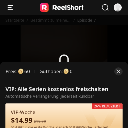
Startseite
/
Bestimmt zu meinem
/
Episode 7
verbotenen Vampir
Preis
:
60
Guthaben
:
0
Dies ist eine kostenpflichtige
VIP: Alle Serien kostenlos freischalten
Episode. Bitte entsperren, um
Automatische Verlängerung. Jederzeit kündbar.
weiterzusehen.
26% REDUZIERT
VIP-Woche
$
14.99
$
19.99
60
Jetzt entsperren
$14.99 für die erste Woche, danach $19.99/Woche. Jederzeit