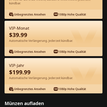
kündbar.
Kostenlos in der App ansehen
Unbegrenztes Ansehen
1080p Hohe Qualität
VIP-Monat
$
39.99
Automatische Verlängerung. Jederzeit kündbar.
Unbegrenztes Ansehen
1080p Hohe Qualität
Episode 7 - Bestimmt zu meinem
verbotenen Vampir Kompletter Film
VIP-Jahr
$
199.99
1-50
51-75
Alle Episoden
Automatische Verlängerung. Jederzeit kündbar.
7
8
9
10
11
1
Unbegrenztes Ansehen
1080p Hohe Qualität
Münzen aufladen