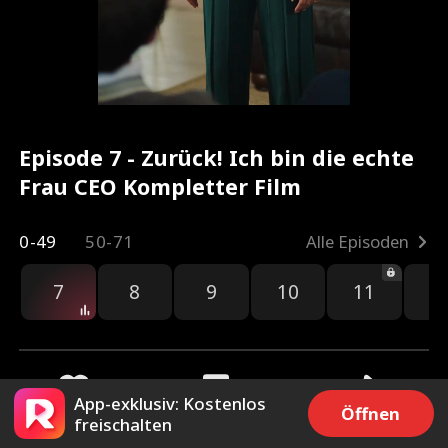
Episode 7 - Zurück! Ich bin die echte
Frau CEO Kompletter Film
0-49
50-71
Alle Episoden
7
8
9
10
11
1
App-exklusiv: Kostenlos
Öffnen
freischalten
2.9k
66.1k
Teilen