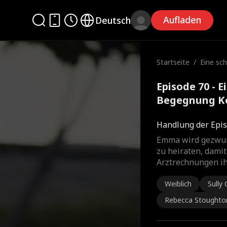
Aufladen
Deutsch
Startseite
/
Eine sc
ung
Episode 70 - E
Begegnung Ko
Handlung der Epis
Emma wird gezwun
zu heiraten, damit
Arztrechnungen ih
Weiblich
Sully 
Rebecca Stoughto