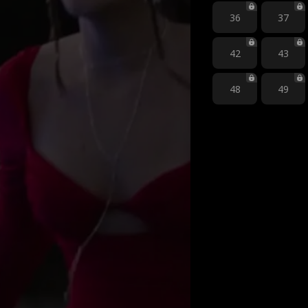
36
37
42
43
48
49