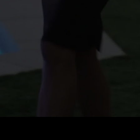
Preis
:
60
Guthaben
:
0