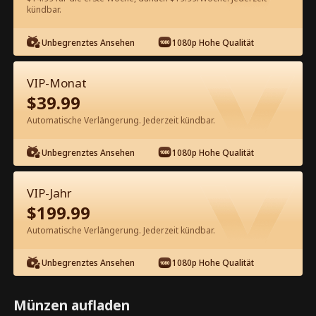
60
Jetzt entsperren
kündbar.
Unbegrenztes Ansehen
1080p Hohe Qualität
Kostenlos in der App ansehen
VIP-Monat
$
39.99
Automatische Verlängerung. Jederzeit kündbar.
Unbegrenztes Ansehen
1080p Hohe Qualität
Episode 70 - Entzünde mein Feuer
VIP-Jahr
Kompletter Film
$
199.99
Automatische Verlängerung. Jederzeit kündbar.
0-49
50-72
Alle Episoden
Unbegrenztes Ansehen
1080p Hohe Qualität
67
68
69
70
71
72
Münzen aufladen