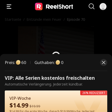
Startseite
/
Entzünde mein Feuer
/
Episode 70
Preis
:
60
Guthaben
:
0
VIP: Alle Serien kostenlos freischalten
Dies ist eine kostenpflichtige
Automatische Verlängerung. Jederzeit kündbar.
Episode. Bitte entsperren, um
26% REDUZIERT
weiterzusehen.
VIP-Woche
$
14.99
$
19.99
$14.99 für die erste Woche, danach $19.99/Woche. Jederzeit