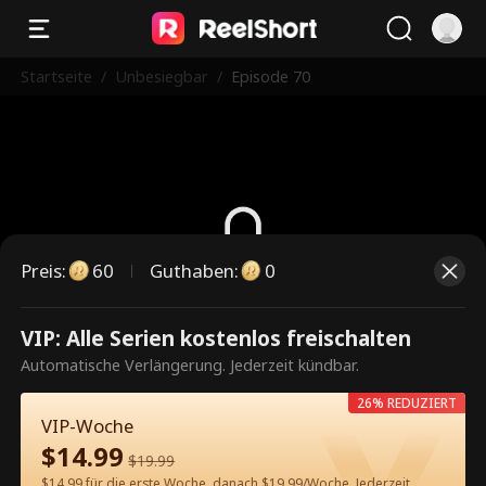
Startseite
/
Unbesiegbar
/
Episode 70
Preis
:
60
Guthaben
:
0
Dies ist eine kostenpflichtige
VIP: Alle Serien kostenlos freischalten
Episode. Bitte entsperren, um
Automatische Verlängerung. Jederzeit kündbar.
weiterzusehen.
26% REDUZIERT
VIP-Woche
$
14.99
$
19.99
60
Jetzt entsperren
$14.99 für die erste Woche, danach $19.99/Woche. Jederzeit