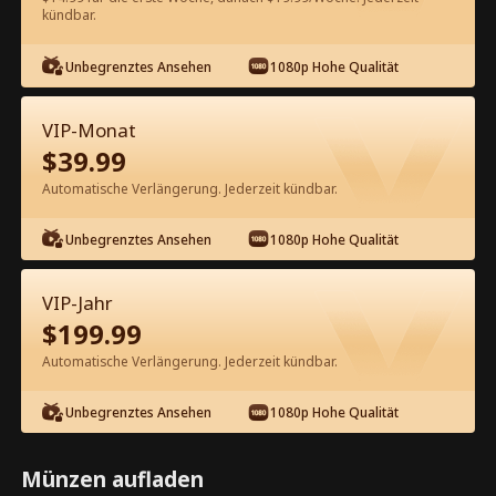
kündbar.
Kostenlos in der App ansehen
Unbegrenztes Ansehen
1080p Hohe Qualität
VIP-Monat
$
39.99
Automatische Verlängerung. Jederzeit kündbar.
Unbegrenztes Ansehen
1080p Hohe Qualität
Episode 70 - Unbesiegbar Kompletter
Film
VIP-Jahr
$
199.99
1-50
51-100
101-115
Alle Episoden
Automatische Verlängerung. Jederzeit kündbar.
70
71
72
73
74
7
Unbegrenztes Ansehen
1080p Hohe Qualität
Münzen aufladen