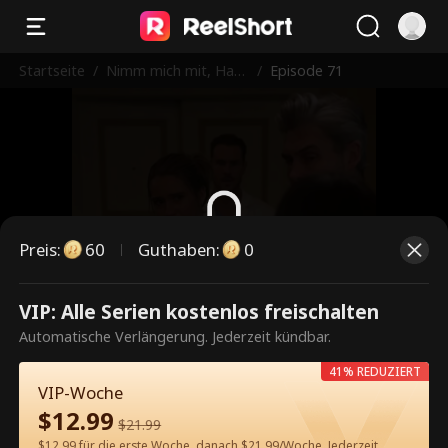
Startseite
/
Nimm mich mit, Had
/
Episode 71
es, ich sterbe gleich
Preis
:
60
Guthaben
:
0
Dies ist eine kostenpflichtige
VIP: Alle Serien kostenlos freischalten
Episode. Bitte entsperren, um
Automatische Verlängerung. Jederzeit kündbar.
weiterzusehen.
41% REDUZIERT
VIP-Woche
$
12.99
$
21.99
60
Jetzt entsperren
$12.99 für die erste Woche, danach $21.99/Woche. Jederzeit