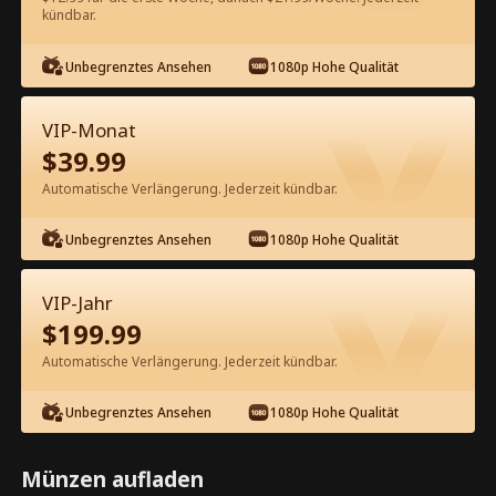
kündbar.
Kostenlos in der App ansehen
Unbegrenztes Ansehen
1080p Hohe Qualität
VIP-Monat
$
39.99
Automatische Verlängerung. Jederzeit kündbar.
Unbegrenztes Ansehen
1080p Hohe Qualität
Episode 71 - Nimm mich mit, Hades,
ich sterbe gleich Kompletter Film
VIP-Jahr
$
199.99
0-49
50-74
Alle Episoden
Automatische Verlängerung. Jederzeit kündbar.
69
70
71
72
73
74
Unbegrenztes Ansehen
1080p Hohe Qualität
Münzen aufladen