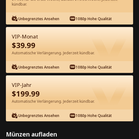
60
Jetzt entsperren
kündbar.
Unbegrenztes Ansehen
1080p Hohe Qualität
Kostenlos in der App ansehen
VIP-Monat
$
39.99
Automatische Verlängerung. Jederzeit kündbar.
Unbegrenztes Ansehen
1080p Hohe Qualität
Episode 72 - Die Erbin hat ihren
VIP-Jahr
Mann auf die schwarze Liste gesetzt
$
199.99
Kompletter Film
Automatische Verlängerung. Jederzeit kündbar.
1-50
51-85
Alle Episoden
Unbegrenztes Ansehen
1080p Hohe Qualität
72
73
74
75
76
7
Münzen aufladen