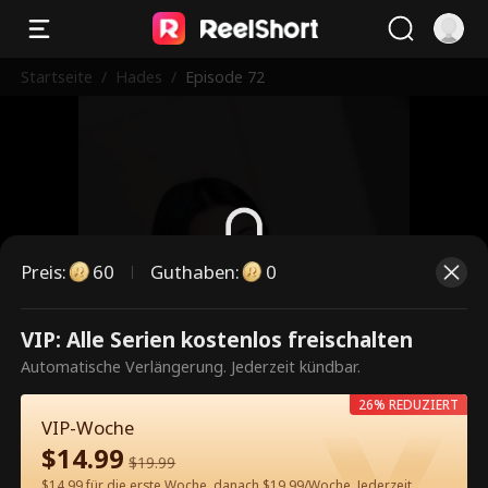
Startseite
/
Hades
/
Episode 72
Preis
:
60
Guthaben
:
0
Dies ist eine kostenpflichtige
VIP: Alle Serien kostenlos freischalten
Episode. Bitte entsperren, um
Automatische Verlängerung. Jederzeit kündbar.
weiterzusehen.
26% REDUZIERT
VIP-Woche
$
14.99
$
19.99
60
Jetzt entsperren
$14.99 für die erste Woche, danach $19.99/Woche. Jederzeit