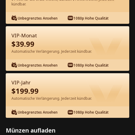
kündbar.
Kostenlos in der App ansehen
Unbegrenztes Ansehen
1080p Hohe Qualität
VIP-Monat
$
39.99
Automatische Verlängerung. Jederzeit kündbar.
Unbegrenztes Ansehen
1080p Hohe Qualität
Episode 72 - Hades Kompletter Film
VIP-Jahr
1-50
51-80
Alle Episoden
$
199.99
Automatische Verlängerung. Jederzeit kündbar.
72
73
74
75
76
7
Unbegrenztes Ansehen
1080p Hohe Qualität
Münzen aufladen