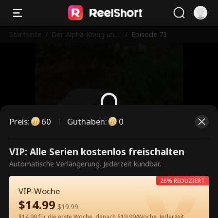
Startseite
/
Der Alpha-König und
/
Episode 73
seine jungfräuliche Br
aut
Preis
:
60
Guthaben
:
0
Dies ist eine kostenpflichtige
VIP: Alle Serien kostenlos freischalten
Episode. Bitte entsperren, um
Automatische Verlängerung. Jederzeit kündbar.
weiterzusehen.
26% REDUZIERT
VIP-Woche
$
14.99
$
19.99
60
Jetzt entsperren
$14.99 für die erste Woche, danach $19.99/Woche. Jederzeit