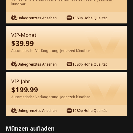
kündbar.
Kostenlos in der App ansehen
Unbegrenztes Ansehen
1080p Hohe Qualität
VIP-Monat
$
39.99
Automatische Verlängerung. Jederzeit kündbar.
Unbegrenztes Ansehen
1080p Hohe Qualität
Episode 73 - Der Alpha-König und
seine jungfräuliche Braut
VIP-Jahr
Kompletter Film
$
199.99
1-50
51-80
Alle Episoden
Automatische Verlängerung. Jederzeit kündbar.
73
74
75
76
77
7
Unbegrenztes Ansehen
1080p Hohe Qualität
Münzen aufladen