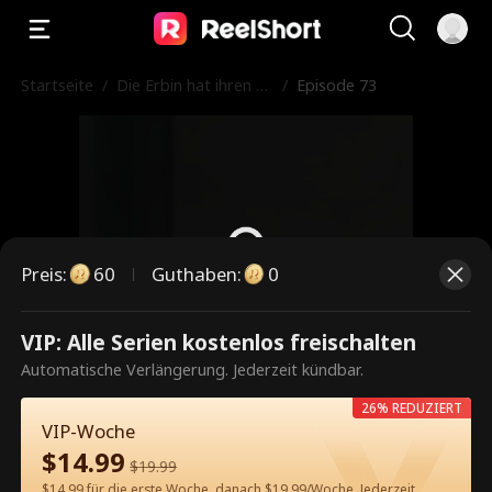
Startseite
/
Die Erbin hat ihren M
/
Episode 73
ann auf die schwarze
Liste gesetzt
Preis
:
60
Guthaben
:
0
VIP: Alle Serien kostenlos freischalten
Dies ist eine kostenpflichtige
Automatische Verlängerung. Jederzeit kündbar.
Episode. Bitte entsperren, um
26% REDUZIERT
weiterzusehen.
VIP-Woche
$
14.99
$
19.99
$14.99 für die erste Woche, danach $19.99/Woche. Jederzeit