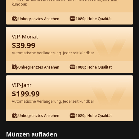
60
Jetzt entsperren
kündbar.
Unbegrenztes Ansehen
1080p Hohe Qualität
Kostenlos in der App ansehen
VIP-Monat
$
39.99
Automatische Verlängerung. Jederzeit kündbar.
Unbegrenztes Ansehen
1080p Hohe Qualität
Episode 73 - Die Erbin hat ihren
VIP-Jahr
Mann auf die schwarze Liste gesetzt
$
199.99
Kompletter Film
Automatische Verlängerung. Jederzeit kündbar.
1-50
51-85
Alle Episoden
Unbegrenztes Ansehen
1080p Hohe Qualität
73
74
75
76
77
7
Münzen aufladen