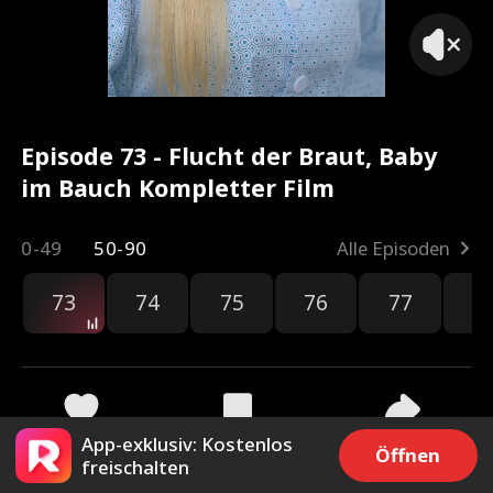
Episode 73 - Flucht der Braut, Baby
im Bauch Kompletter Film
0-49
50-90
Alle Episoden
73
74
75
76
77
7
App-exklusiv: Kostenlos
4k
90.1k
Teilen
Öffnen
freischalten