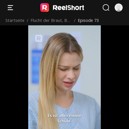
Startseite
/
Flucht der Braut, Ba
/
Episode 73
by im Bauch
Es ist alles meine
Schuld.